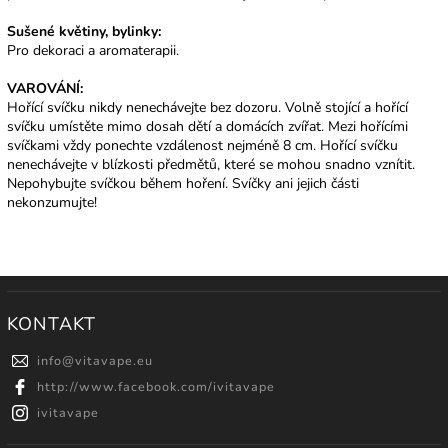
Sušené květiny, bylinky:
Pro dekoraci a aromaterapii.
VAROVÁNÍ:
Hořící svíčku nikdy nenechávejte bez dozoru. Volně stojící a hořící
svíčku umístěte mimo dosah dětí a domácích zvířat. Mezi hořícími
svíčkami vždy ponechte vzdálenost nejméně 8 cm. Hořící svíčku
nenechávejte v blízkosti předmětů, které se mohou snadno vznítit.
Nepohybujte svíčkou během hoření. Svíčky ani jejich části
nekonzumujte!
KONTAKT
info
@
vitavape.eu
http://www.facebook.com/ivitavape
ivitavape