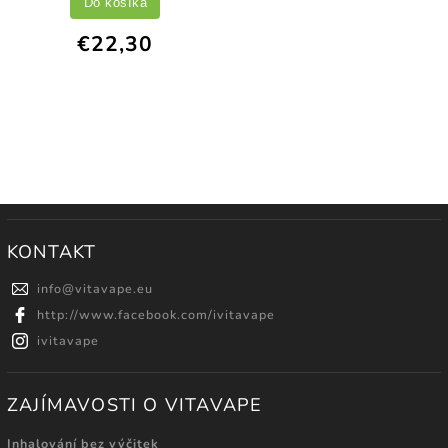
Do košíka
€22,30
KONTAKT
info
@
vitavape.eu
http://www.facebook.com/ivitavape
ivitavape
ZAJÍMAVOSTI O VITAVAPE
Inhalování bez výčitek