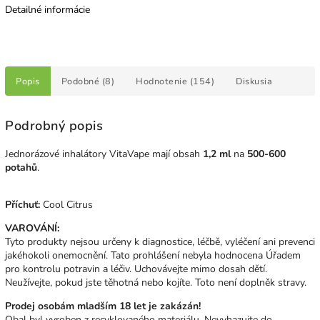
Detailné informácie
Popis
Podobné (8)
Hodnotenie (154)
Diskusia
Podrobný popis
Jednorázové inhalátory VitaVape mají obsah
1,2 ml
na
500-600
potahů
.
Příchuť:
Cool Citrus
VAROVÁNÍ:
Tyto produkty nejsou určeny k diagnostice, léčbě, vyléčení ani prevenci
jakéhokoli onemocnění. Tato prohlášení nebyla hodnocena Úřadem
pro kontrolu potravin a léčiv. Uchovávejte mimo dosah dětí.
Neužívejte, pokud jste těhotná nebo kojíte. Toto není doplněk stravy.
Prodej osobám mladším 18 let je zakázán!
Obal byl vyroben z recyklovaného materiálu. Nevyhazujte do