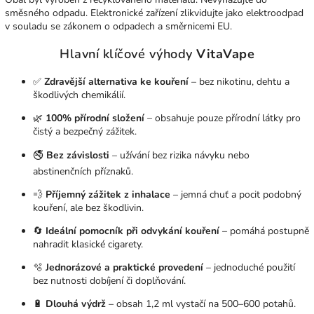
směsného odpadu. Elektronické zařízení zlikvidujte jako elektroodpad
v souladu se zákonem o odpadech a směrnicemi EU.
Hlavní klíčové výhody
VitaVape
✅
Zdravější alternativa ke kouření
– bez nikotinu, dehtu a
škodlivých chemikálií.
🌿
100% přírodní složení
– obsahuje pouze přírodní látky pro
čistý a bezpečný zážitek.
🚭
Bez závislosti
– užívání bez rizika návyku nebo
abstinenčních příznaků.
💨
Příjemný zážitek z inhalace
– jemná chuť a pocit podobný
kouření, ale bez škodlivin.
🔄
Ideální pomocník při odvykání kouření
– pomáhá postupně
nahradit klasické cigarety.
🫧
Jednorázové a praktické provedení
– jednoduché použití
bez nutnosti dobíjení či doplňování.
🔋
Dlouhá výdrž
– obsah 1,2 ml vystačí na 500–600 potahů.