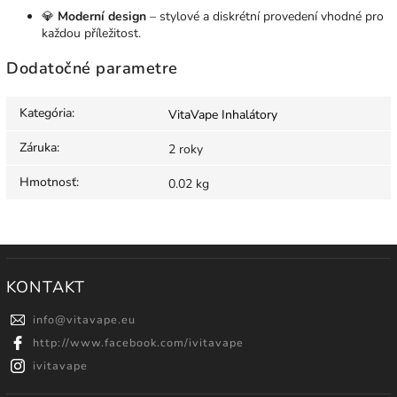
💎
Moderní design
– stylové a diskrétní provedení vhodné pro
každou příležitost.
Dodatočné parametre
Kategória
:
VitaVape Inhalátory
Záruka
:
2 roky
Hmotnosť
:
0.02 kg
KONTAKT
info
@
vitavape.eu
http://www.facebook.com/ivitavape
ivitavape