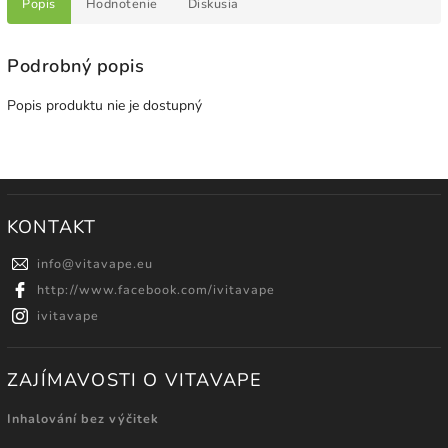
Popis
Hodnotenie
Diskusia
Podrobný popis
Popis produktu nie je dostupný
KONTAKT
info
@
vitavape.eu
http://www.facebook.com/ivitavape
ivitavape
ZAJÍMAVOSTI O VITAVAPE
Inhalování bez výčitek