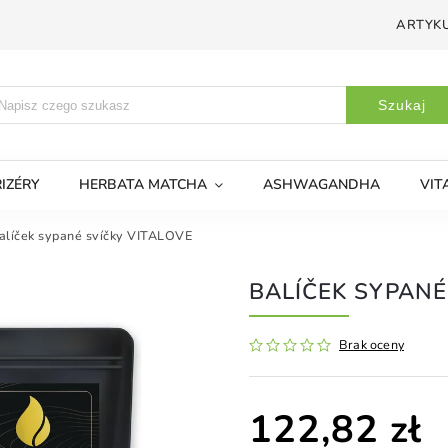
ARTYKU
Szukaj
IZÉRY
HERBATA MATCHA
ASHWAGANDHA
VIT
alíček sypané svíčky VITALOVE
BALÍČEK SYPANÉ
Brak oceny
122,82 zł