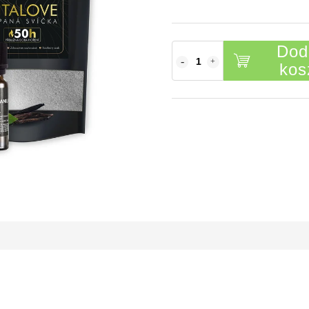
Dod
kos