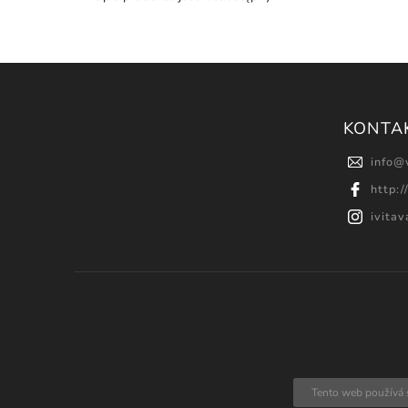
KONTA
info
@
http:
ivita
Tento web používá 