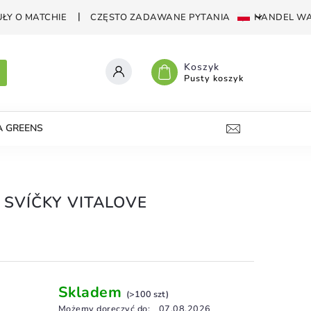
ŁY O MATCHIE
CZĘSTO ZADAWANE PYTANIA
HANDEL WA
Koszyk
Pusty koszyk
A GREENS
KRUSZONE ŚWIECE
VAPE-SHOP
KO
 SVÍČKY VITALOVE
Skladem
(>100 szt)
Możemy doręczyć do:
07.08.2026