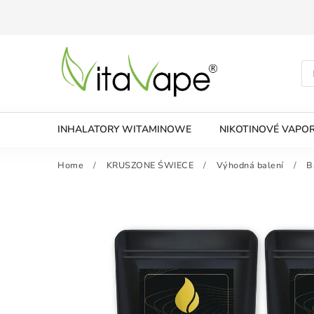
INHALATORY WITAMINOWE
NIKOTINOVÉ VAPOR
Home
/
KRUSZONE ŚWIECE
/
Výhodná balení
/
B