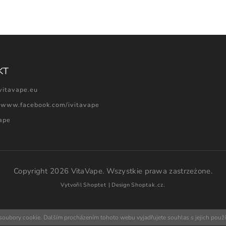
KT
vitavape.eu
//www.facebook.com/ivitavape
vape
Copyright 2026
VitaVape
. Wszystkie prawa zastrzeżone.
Vytvořil
Shoptet
| Design
Shoptak.cz.
soubory cookie. Dalším procházením tohoto webu vyjadřujete souhlas s jejich použ