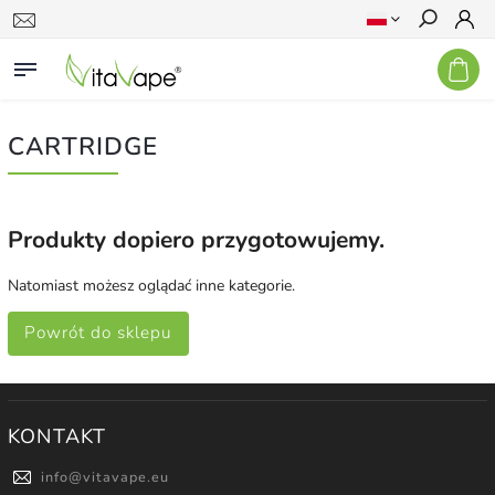
Szukaj
CARTRIDGE
Produkty dopiero przygotowujemy.
Natomiast możesz oglądać inne kategorie.
Powrót do sklepu
KONTAKT
info
@
vitavape.eu