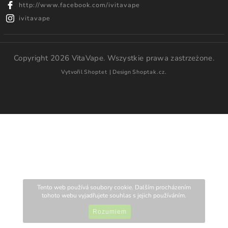
http://www.facebook.com/ivitavape
ivitavape
Copyright 2026
VitaVape
. Wszystkie prawa zastrzeżone.
Vytvořil
Shoptet
| Design
Shoptak.cz.
Tento web používá soubory cookie. Dalším procházením
tohoto webu vyjadřujete souhlas s jejich používáním.
Rozumiem