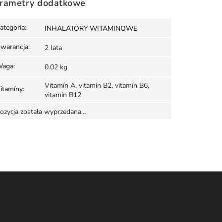
rametry dodatkowe
ategoria
:
INHALATORY WITAMINOWE
warancja
:
2 lata
aga
:
0.02 kg
Vitamín A, vitamín B2, vitamín B6,
itamíny
:
vitamín B12
ozycja została wyprzedana…