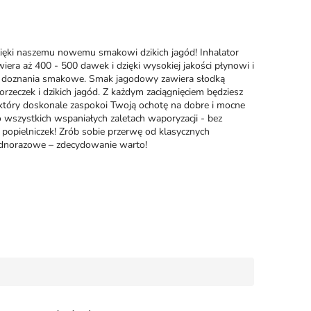
zięki naszemu nowemu smakowi dzikich jagód! Inhalator
era aż 400 - 500 dawek i dzięki wysokiej jakości płynowi i
 doznania smakowe. Smak jagodowy zawiera słodką
zeczek i dzikich jagód. Z każdym zaciągnięciem będziesz
który doskonale zaspokoi Twoją ochotę na dobre i mocne
 o wszystkich wspaniałych zaletach waporyzacji - bez
 popielniczek! Zrób sobie przerwę od klasycznych
ednorazowe – zdecydowanie warto!