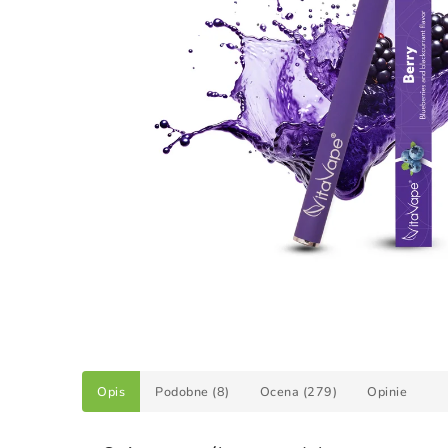
Opis
Podobne (8)
Ocena (279)
Opinie