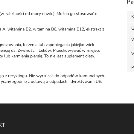
Pa
(w zależności od mocy dawki). Można go stosować o
K
G
na A, witamina B2, witamina B6, witamina B12, ekstrakt z
W
nozowania, leczenia lub zapobiegania jakiejkolwiek
Agencję ds. Żywności i Leków. Przechowywać w miejscu
V
 lub karmienia piersią. To nie jest suplement diety.
P
o z recyklingu. Nie wyrzucać do odpadów komunalnych.
ktryczny zgodnie z ustawą o odpadach i dyrektywami UE.
KT