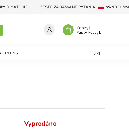
ŁY O MATCHIE
CZĘSTO ZADAWANE PYTANIA
HANDEL WA
Koszyk
Pusty koszyk
A GREENS
KRUSZONE ŚWIECE
VAPE-SHOP
KO
Vyprodáno