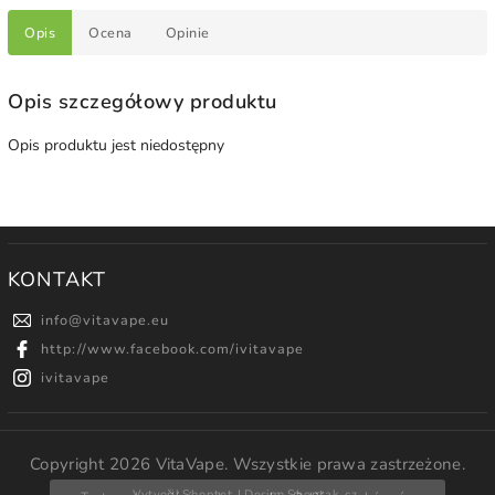
Opis
Ocena
Opinie
Opis szczegółowy produktu
Opis produktu jest niedostępny
KONTAKT
info
@
vitavape.eu
http://www.facebook.com/ivitavape
ivitavape
Copyright 2026
VitaVape
. Wszystkie prawa zastrzeżone.
Vytvořil
Shoptet
| Design
Shoptak.cz.