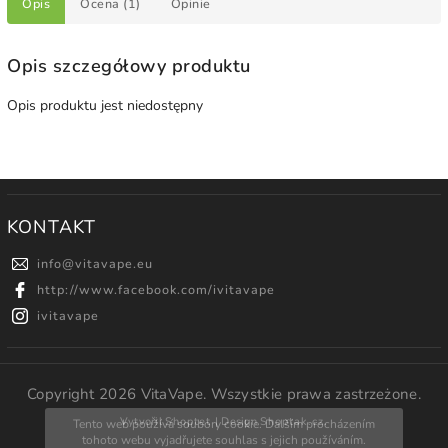
Opis
Ocena (1)
Opinie
Opis szczegółowy produktu
Opis produktu jest niedostępny
KONTAKT
info
@
vitavape.eu
http://www.facebook.com/ivitavape
ivitavape
Copyright 2026
VitaVape
. Wszystkie prawa zastrzeżone.
Vytvořil
Shoptet
| Design
Shoptak.cz.
Tento web používá soubory cookie. Dalším procházením
tohoto webu vyjadřujete souhlas s jejich používáním.