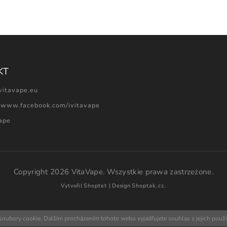
KT
vitavape.eu
//www.facebook.com/ivitavape
vape
Copyright 2026
VitaVape
. Wszystkie prawa zastrzeżone.
Vytvořil
Shoptet
| Design
Shoptak.cz.
soubory cookie. Dalším procházením tohoto webu vyjadřujete souhlas s jejich použ