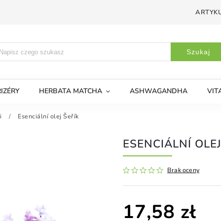
ARTYKU
Szukaj
IZÉRY
HERBATA MATCHA
ASHWAGANDHA
VIT
i
/
Esenciální olej Šeřík
ESENCIÁLNÍ OLEJ
Brak oceny
17,58 zł