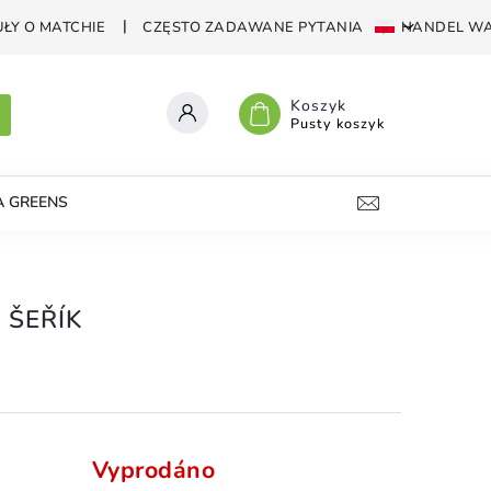
ŁY O MATCHIE
CZĘSTO ZADAWANE PYTANIA
HANDEL WA
Koszyk
Pusty koszyk
A GREENS
KRUSZONE ŚWIECE
VAPE-SHOP
KO
 ŠEŘÍK
Vyprodáno