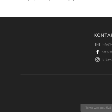
KONTA
info
@
http:
ivita
Tento web používá 