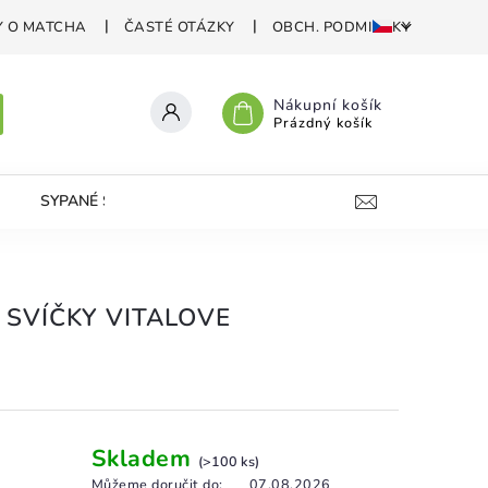
Y O MATCHA
ČASTÉ OTÁZKY
OBCH. PODMIENKY
Nákupní košík
Prázdný košík
SYPANÉ SVÍČKY
VAPESHOP
KONTAKT
P
 SVÍČKY VITALOVE
Skladem
(>100 ks)
Můžeme doručit do:
07.08.2026