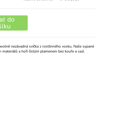
at do
šíku
votně nezávadná svíčka z rostlinného vosku. Naše sypané
ch materiálů a hoří čistým plamenem bez kouře a sazí.