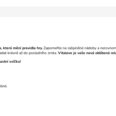
, která mění pravidla hry.
Zapomeňte na zašpiněné nádoby a nerovnoměr
ypadat krásně až do posledního zrnka.
Vitalove je vaše nová oblíbená rel
astní svíčku!
obné.