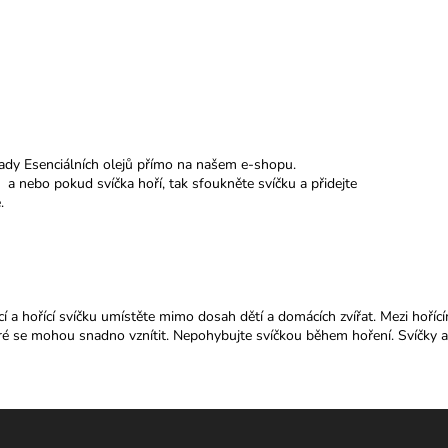
 řady Esenciálních olejů přímo na našem e-shopu.
 a nebo pokud svíčka hoří, tak sfoukněte svíčku a přidejte
.
ící a hořící svíčku umístěte mimo dosah dětí a domácích zvířat. Mezi hoř
eré se mohou snadno vznítit. Nepohybujte svíčkou během hoření. Svíčky an