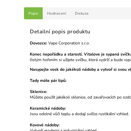
Popis
Hodnocení
Diskuze
Detailní popis produktu
Dovozce:
Vape Corporation s.r.o.
Konec nepořádku a starostí. Vitalove je sypaná svíčka
čistým hořením si užijete svíčku, která vydrží a bude v
Nasypejte vosk do jakékoli nádoby a vytvoř si svou vl
Tady máte pár tipů:
Sklenice:
Můžete použít jakékoli sklenice, od zavařovacích po ozd
Keramické nádoby:
Jsou odolné vůči teplu a dodají svíčce rustikální vzhled.
Kovové nádoby:
Vytvoří moderní a industriální vzhled.