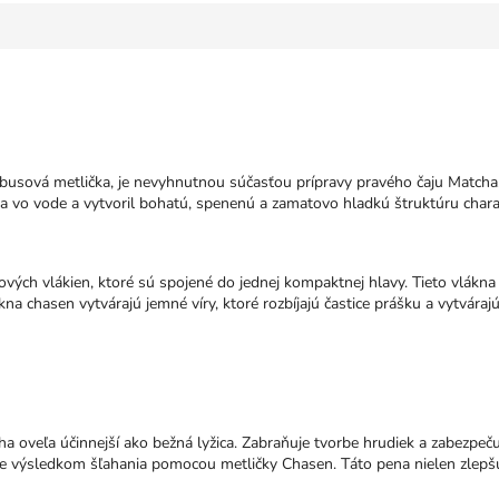
busová metlička, je nevyhnutnou súčasťou prípravy pravého čaju Matcha.
 vo vode a vytvoril bohatú, spenenú a zamatovo hladkú štruktúru charak
vých vlákien, ktoré sú spojené do jednej kompaktnej hlavy. Tieto vlákn
kna chasen vytvárajú jemné víry, ktoré rozbíjajú častice prášku a vytvára
?
a oveľa účinnejší ako bežná lyžica. Zabraňuje tvorbe hrudiek a zabezpe
e výsledkom šľahania pomocou metličky Chasen. Táto pena nielen zlepšuje