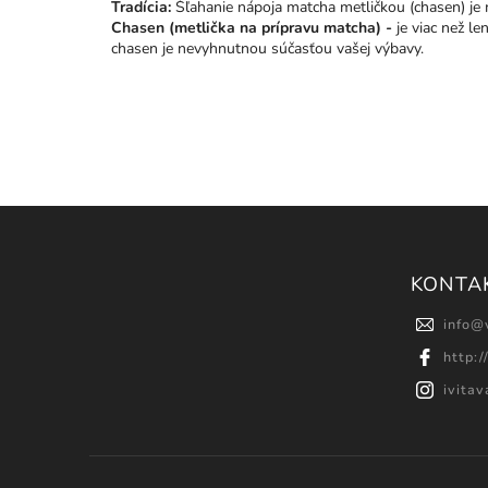
Tradícia:
Šľahanie nápoja matcha metličkou (chasen) je m
Chasen (metlička na prípravu matcha) -
je viac než le
chasen je nevyhnutnou súčasťou vašej výbavy.
KONTA
info
@
http:
ivita