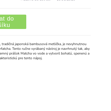
at do
šíku
, tradičná japonská bambusová metlička, je nevyhnutnou
Matcha. Tento ručne vyrábaný nástroj je navrhnutý tak, aby
 jemný prášok Matcha vo vode a vytvoril bohatú, spenenú a
kteristickú pre tento nápoj.