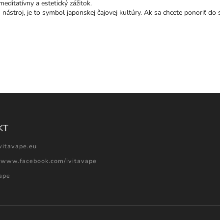
editatívny a estetický zážitok.
n nástroj, je to symbol japonskej čajovej kultúry. Ak sa chcete ponoriť do
KT
vitavape.eu
//www.facebook.com/ivitavape
vape