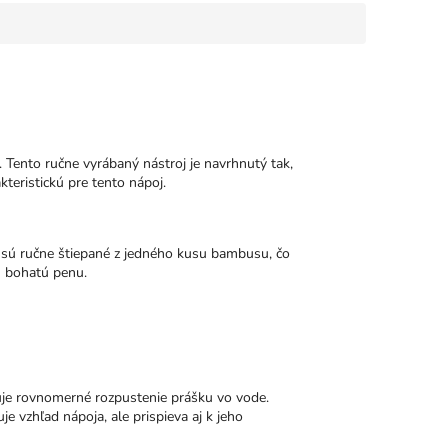
 Tento ručne vyrábaný nástroj je navrhnutý tak,
teristickú pre tento nápoj.
a sú ručne štiepané z jedného kusu bambusu, čo
jú bohatú penu.
čuje rovnomerné rozpustenie prášku vo vode.
 vzhľad nápoja, ale prispieva aj k jeho