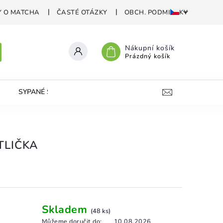
Y O MATCHA
ČASTÉ OTÁZKY
OBCH. PODMIENKY
Nákupní košík
Prázdný košík
SYPANÉ SVÍČKY
VAPESHOP
KONTAKT
P
LIČKA
Skladem
(48 ks)
Můžeme doručit do:
10.08.2026