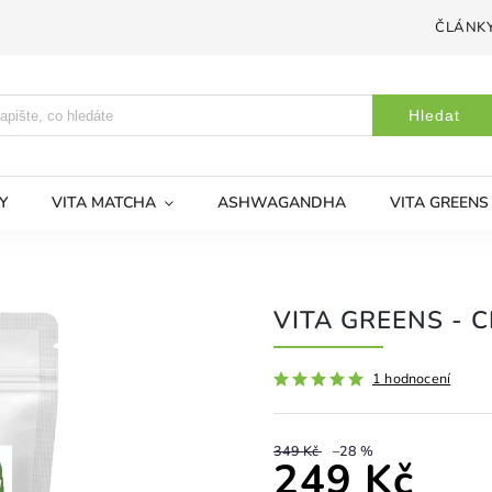
ČLÁNK
Hledat
Y
VITA MATCHA
ASHWAGANDHA
VITA GREENS
VITA GREENS - 
1 hodnocení
349 Kč
–28 %
249 Kč