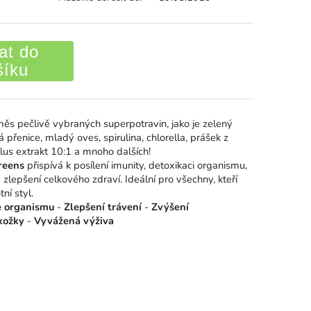
at do
šíku
měs pečlivě vybraných superpotravin, jako je zelený
á přenice, mladý oves, spirulina, chlorella, prášek z
lus extrakt 10:1 a mnoho dalších!
reens
přispívá k posílení imunity, detoxikaci organismu,
 zlepšení celkového zdraví. Ideální pro všechny, kteří
tní styl.
e organismu
-
Zlepšení trávení
-
Zvýšení
kožky
-
Vyvážená výživa