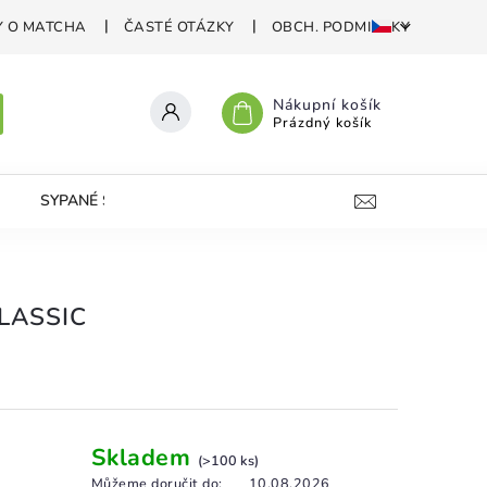
Y O MATCHA
ČASTÉ OTÁZKY
OBCH. PODMIENKY
Nákupní košík
Prázdný košík
SYPANÉ SVÍČKY
VAPESHOP
KONTAKT
P
CLASSIC
Skladem
(>100 ks)
Můžeme doručit do:
10.08.2026