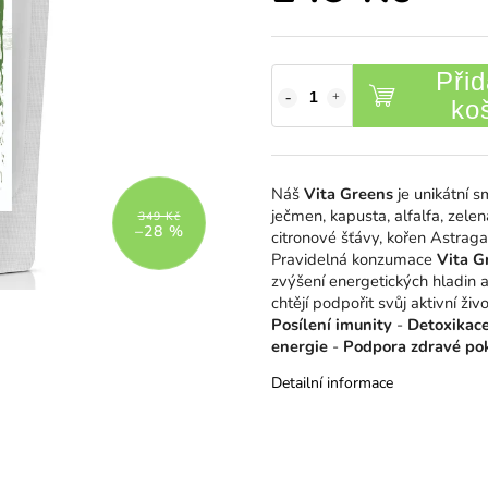
Přid
ko
Náš
Vita Greens
je unikátní s
ječmen, kapusta, alfalfa, zelen
349 Kč
–28 %
citronové šťávy, kořen Astraga
Pravidelná konzumace
Vita G
zvýšení energetických hladin a
chtějí podpořit svůj aktivní živo
Posílení imunity
-
Detoxikac
energie
-
Podpora zdravé po
Detailní informace