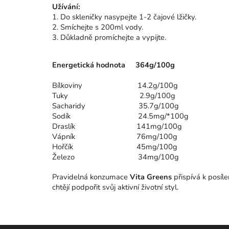
Užívání:
1. Do skleničky nasypejte 1-2 čajové lžičky.
2. Smíchejte s 200ml vody.
3. Důkladně promíchejte a vypijte.
Energetická hodnota 364g/100g
Bílkoviny 14.2g/100g
Tuky 2.9g/100g
Sacharidy 35.7g/100g
Sodík 24.5mg/*100g
Draslík 141mg/100g
Vápník 76mg/100g
Hořčík 45mg/100g
Železo 34mg/100g
Pravidelná konzumace
Vita Greens
přispívá k posíle
chtějí podpořit svůj aktivní životní styl.