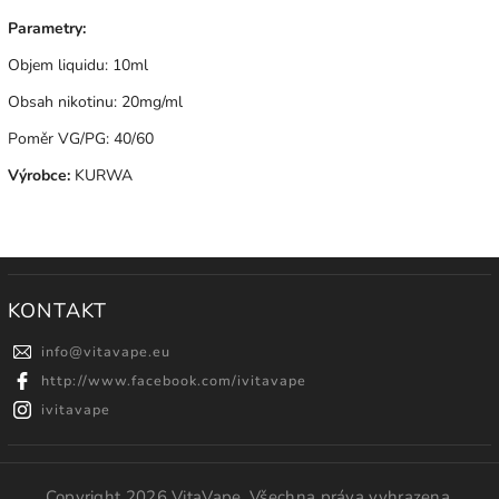
Parametry:
Objem liquidu: 10ml
Obsah nikotinu: 20mg/ml
Poměr VG/PG: 40/60
Výrobce:
KURWA
KONTAKT
info
@
vitavape.eu
http://www.facebook.com/ivitavape
ivitavape
Copyright 2026
VitaVape
. Všechna práva vyhrazena.