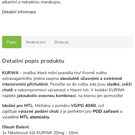
pikantní a natrpklou marakujou.
Detailní informace
Popis
Hodnocení
Diskuze
Detailní popis produktu
KURWA
– značka, která mění pravidla hry! Kromě svého
extravagantního jména zaujme
absolutně úžasnými a extrémně
intenzivními příchutěmi
. Ponořte se do světa, kde jsou
sladké, svěží
chutě
a nekompromisní výraznost v hlavní roli. V kolekci KURWA
najdete
jakoukoliv ovocnou kombinaci
, na kterou jen pomyslíte!
Ideální pro MTL.
Mícháno v poměru
VG/PG 40/60
, což
zajišťuje
výrazné podání chuti
a je perfektní pro
POD zařízení
a
vyladěné
MTL atomizéry
.
Obsah Balení:
1x Nikotinová Sůl KURWA 20mg - 10ml