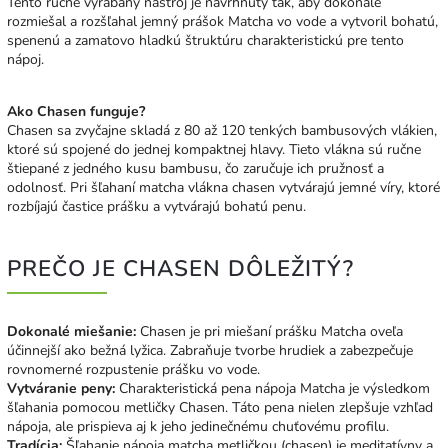
Tento ručne vyrábaný nástroj je navrhnutý tak, aby dokonale
rozmiešal a rozšľahal jemný prášok Matcha vo vode a vytvoril bohatú,
spenenú a zamatovo hladkú štruktúru charakteristickú pre tento
nápoj.
Ako Chasen funguje?
Chasen sa zvyčajne skladá z 80 až 120 tenkých bambusových vlákien,
ktoré sú spojené do jednej kompaktnej hlavy. Tieto vlákna sú ručne
štiepané z jedného kusu bambusu, čo zaručuje ich pružnosť a
odolnosť. Pri šľahaní matcha vlákna chasen vytvárajú jemné víry, ktoré
rozbíjajú častice prášku a vytvárajú bohatú penu.
PREČO JE CHASEN DÔLEŽITÝ?
Dokonalé miešanie:
Chasen je pri miešaní prášku Matcha oveľa
účinnejší ako bežná lyžica. Zabraňuje tvorbe hrudiek a zabezpečuje
rovnomerné rozpustenie prášku vo vode.
Vytváranie peny:
Charakteristická pena nápoja Matcha je výsledkom
šľahania pomocou metličky Chasen. Táto pena nielen zlepšuje vzhľad
nápoja, ale prispieva aj k jeho jedinečnému chuťovému profilu.
Tradícia:
Šľahanie nápoja matcha metličkou (chasen) je meditatívny a