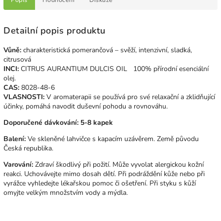
Detailní popis produktu
Vůně:
charakteristická pomerančová – svěží, intenzivní, sladká,
citrusová
INCI:
CITRUS AURANTIUM DULCIS OIL 100% přírodní esenciální
olej.
CAS:
8028-48-6
VLASNOSTI:
V aromaterapii se používá pro své relaxační a zklidňující
účinky, pomáhá navodit duševní pohodu a rovnováhu.
Doporučené dávkování: 5-8 kapek
Balení:
Ve skleněné lahvičce s kapacím uzávěrem. Země původu
Česká republika.
Varování:
Zdraví škodlivý při požití. Může vyvolat alergickou kožní
reakci. Uchovávejte mimo dosah dětí. Při podráždění kůže nebo při
vyrážce vyhledejte lékařskou pomoc či ošetření. Při styku s kůží
omyjte velkým množstvím vody a mýdla.